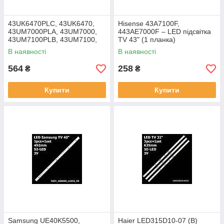
43UK6470PLC, 43UK6470,
Hisense 43A7100F,
43UM7000PLA, 43UM7000,
443AE7000F – LED підсвітка
43UM7100PLB, 43UM7100,
TV 43" (1 планка)
WOOREE 43 UHD,
В наявності
В наявності
43UM7000PLA – LED
підсвітка LG TV 43"
564
258
₴
₴
Купити
Купити
Samsung UE40K5500,
Haier LED315D10-07 (B)