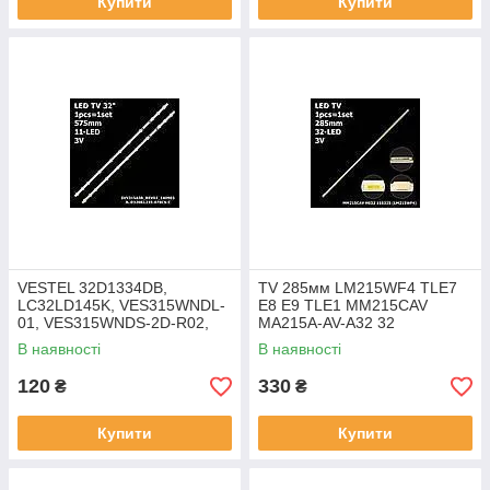
Купити
Купити
VESTEL 32D1334DB,
TV 285мм LM215WF4 TLE7
LC32LD145K, VES315WNDL-
E8 E9 TLE1 MM215CAV
01, VES315WNDS-2D-R02,
MA215A-AV-A32 32
32HA5000, TV 32″ 11-LED
MM215CAV H032 110325
В наявності
В наявності
575мм 3V, 17DLB32NER1,
(LM215WF4) 1 шт. LED
LED підсвітка
підсвітка
120
330
₴
₴
Купити
Купити