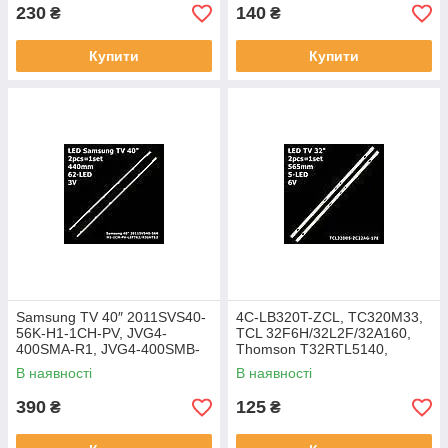
230
140
₴
₴
Купити
Купити
Samsung TV 40″ 2011SVS40-
4C-LB320T-ZCL, TC320M33,
56K-H1-1CH-PV, JVG4-
TCL 32F6H/32L2F/32A160,
400SMA-R1, JVG4-400SMB-
Thomson T32RTL5140,
R1, BN64-01639A,
L32M5-AL, 1 шт. LED підсвітка
В наявності
В наявності
UE40D6530WS, 2 шт. LED
підсвітка
390
125
₴
₴