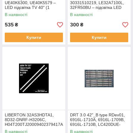
UE40K6300, UE40K5579 –
30331510219, LE32A7100L,
LED підсвітка TV 40" (1
32FR50BU – підсвітка LED
планка)
10-LED (635мм) для TV 32"
В наявності
В наявності
(3 шт.)
535
300
₴
₴
Купити
Купити
LIBERTON 32AS3HDTA1,
DRT 3.0 42"_B type RDev01,
8D32-DNRF-H3206C,
6916L-1710A, 6916L-1709B,
H04T200TJ20009402379417A
6916L-1710B, LC420DUE-
40C0, RF-BU320E30-0601S-
FGA3 – LED підсвітка LG TV
В наявності
В наявності