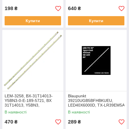
02 – підсвітка TV 32" 580мм
42" (8 шт.)
6V (2 шт.)
198
640
₴
₴
Купити
Купити
LEM-3258, BX-31T14013-
Blaupunkt
Y5BN3-0-E-189-5721, BX
39210UGB5BFHBKUEU,
31T14013, Y5BN3,
LED40X6000D, TX-LR39EM5A
32PFL5206H/12 – LED
– LED підсвітка TV 39" (1
В наявності
В наявності
підсвітка TV 32" 40/44-LED
планка)
361мм (2 шт.)
470
289
₴
₴