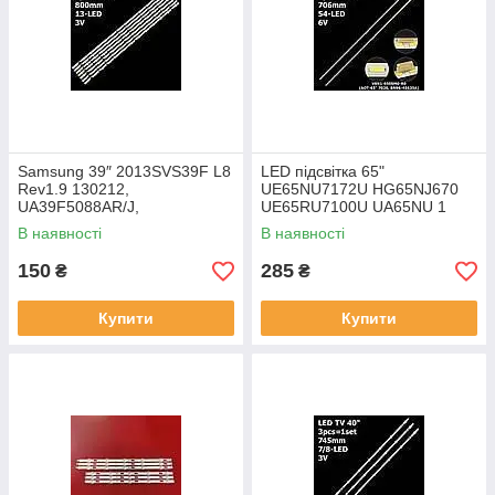
Samsung 39″ 2013SVS39F L8
LED підсвітка 65"
Rev1.9 130212,
UE65NU7172U HG65NJ670
UA39F5088AR/J,
UE65RU7100U UA65NU 1
UE39F5300AK, 1 планка LED
планка
В наявності
В наявності
підсвітка
150
285
₴
₴
Купити
Купити