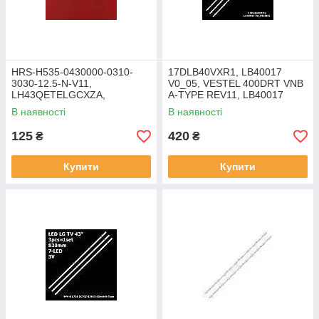
HRS-H535-0430000-0310-
17DLB40VXR1, LB40017
3030-12.5-N-V11,
V0_05, VESTEL 400DRT VNB
LH43QETELGCXZA,
A-TYPE REV11, LB40017
UE43TU7100 – LED підсвітка
V0_03, VES400UNDS-2D-N11
В наявності
В наявності
TV 43"
– LED підсвітка TV 40" (3 шт.)
125
420
₴
₴
Купити
Купити