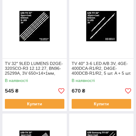
TV 32″ 9LED LUMENS D2GE-
TV 40″ 3-6 LED A/B 3V, 4GE-
320SCO-R3 12.12.27, BN96-
400DCA-R1/R2, D4GE-
25299A, 3V 650×14×1мм,
400DCB-R1/R2, 5 шт. A + 5 шт.
UE32F4500AK, 5 шт. LED
B = 10 шт., 836 мм, LED
В наявності
В наявності
підсвітка
підсвітка
545
670
₴
₴
Купити
Купити