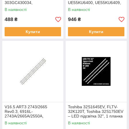
303GC430034,
UE55KU6400, UE55KU6409,
LE43CT2000AK, 43PFF5011,
UE55KU6450, UE55KU6459,
В наявності
В наявності
4 шт. LED підсвітка
UE55KU6470, UE55KU6475U,
2 шт. LED
488
946
₴
₴
Купити
Купити
V16.5 ART3 2743/2665
Toshiba 32S1645EV, FLTV-
Rev0.3, 6916L-
32K120T, Toshiba 32S1750EV
2743A/2665A/2550A,
– LED підсвітка 32", 1 планка
43LK5100PLA, 1 шт. LED
В наявності
В наявності
підсвітка