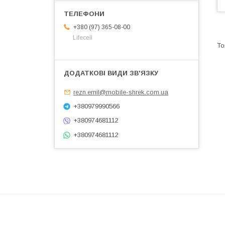
+380 (97) 365-08-00
Lifecell
rezn.emil@mobile-shrek.com.ua
+380979990566
+380974681112
+380974681112