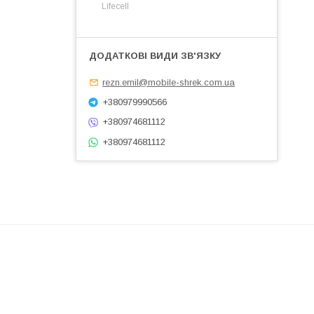
Lifecell
rezn.emil@mobile-shrek.com.ua
+380979990566
+380974681112
+380974681112