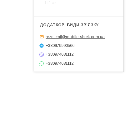
Lifecell
rezn.emil@mobile-shrek.com.ua
+380979990566
+380974681112
+380974681112