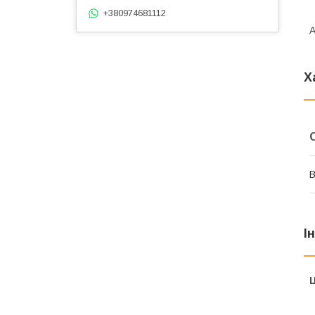
+380974681112
А
Х
В
І
Ц