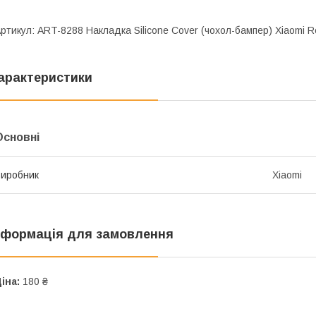
ртикул: ART-8288 Накладка Silicone Cover (чохол-бампер) Xiaomi Red
арактеристики
Основні
иробник
Xiaomi
нформація для замовлення
іна:
180 ₴