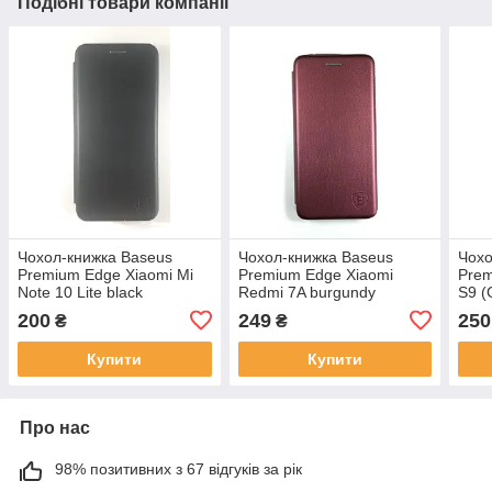
Подібні товари компанії
Чохол-книжка Baseus
Чохол-книжка Baseus
Чохо
Premium Edge Xiaomi Mi
Premium Edge Xiaomi
Pre
Note 10 Lite black
Redmi 7A burgundy
S9 (
200
249
250
₴
₴
Купити
Купити
Про нас
98% позитивних з 67 відгуків за рік