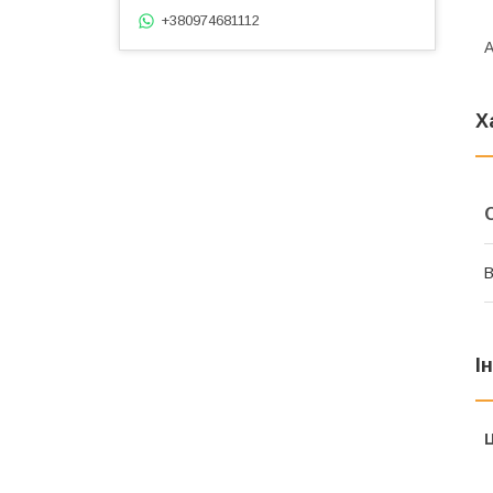
+380974681112
А
Х
В
І
Ц