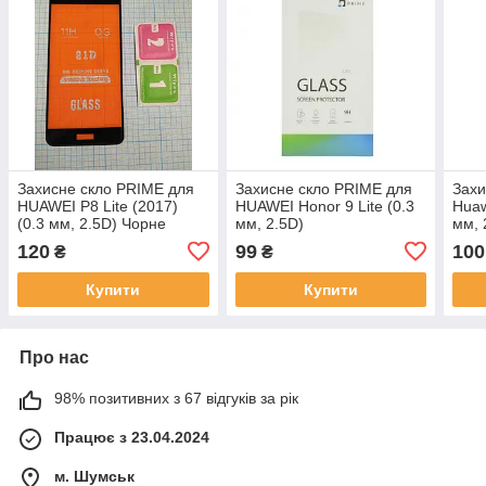
Захисне скло PRIME для
Захисне скло PRIME для
Захи
HUAWEI P8 Lite (2017)
HUAWEI Honor 9 Lite (0.3
Huaw
(0.3 мм, 2.5D) Чорне
мм, 2.5D)
мм, 
120
99
100
₴
₴
Купити
Купити
Про нас
98% позитивних з 67 відгуків за рік
Працює з 23.04.2024
м. Шумськ