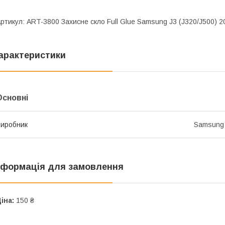
ртикул: ART-3800 Захисне скло Full Glue Samsung J3 (J320/J500) 2
арактеристики
Основні
иробник
Samsung
нформація для замовлення
іна:
150 ₴