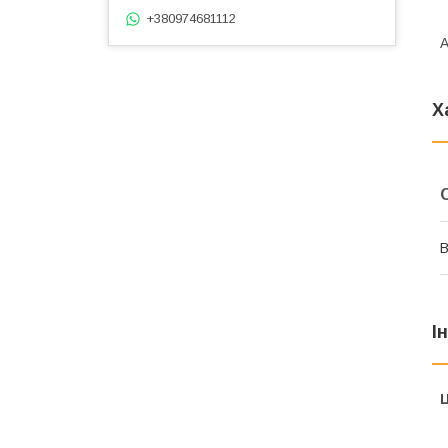
+380974681112
А
Х
В
І
Ц