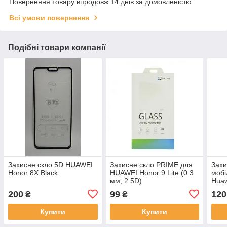
Повернення товару впродовж 14 днів за домовленістю
Всі умови повернення
Подібні товари компанії
Захисне скло 5D HUAWEI
Захисне скло PRIME для
Захи
Honor 8X Black
HUAWEI Honor 9 Lite (0.3
мобі
мм, 2.5D)
Huaw
0,25
200
99
120
₴
₴
тех.
Купити
Купити