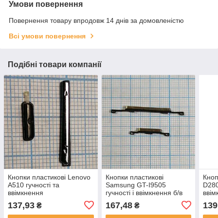
Умови повернення
Повернення товару впродовж 14 днів за домовленістю
Всі умови повернення
Подібні товари компанії
Кнопки пластикові Lenovo
Кнопки пластикові
Кноп
A510 гучності та
Samsung GT-I9505
D280
ввімкнення
гучності і ввімкнення б/в
ввім
(Original)
137,93
167,48
139
₴
₴